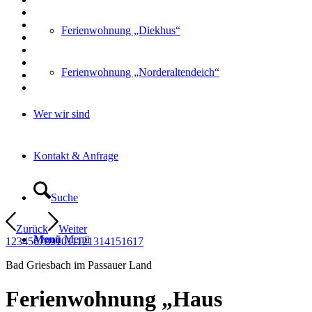
Ferienwohnung „Diekhus“
Ferienwohnung „Norderaltendeich“
Wer wir sind
Kontakt & Anfrage
Suche
Zurück
Weiter
Menü
Menü
1
2
3
4
5
6
7
8
9
10
11
12
13
14
15
16
17
Bad Griesbach im Passauer Land
Ferienwohnung
„
Haus